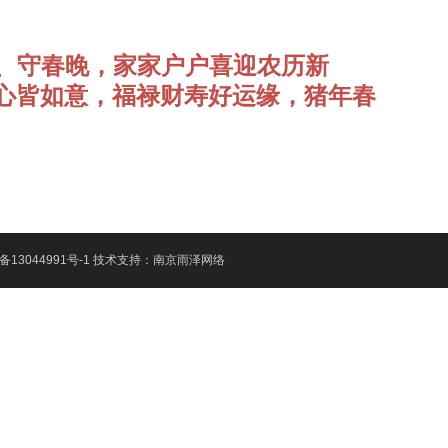
、守春晚，家家户户喜迎农历新
心皆如意，福禄财寿好运缘，猪年春
备13044991号-1
技术支持：
南京雨泽网络